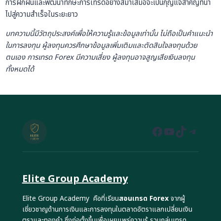
การฝึกฝนและพัฒนาทักษะการเทรดอย่างสม่ำเสมอจะเป็นกุญแจสำคัญที่นำ
ไปสู่ความสำเร็จในระยะยาว
บทความนี้มีวัตถุประสงค์เพื่อให้ความรู้และข้อมูลเท่านั้น ไม่ถือเป็นคำแนะนำ
ในการลงทุน ผู้ลงทุนควรศึกษาข้อมูลเพิ่มเติมและตัดสินใจลงทุนด้วย
ตนเอง การเทรด Forex มีความเสี่ยง ผู้ลงทุนอาจสูญเสียเงินลงทุน
ทั้งหมดได้
Facebook
YouTube
TikTok
Teleg
Elite Group Academy
Elite Group Academy คือที่เรียน
สอนเทรด Forex
จากผู้
เชี่ยวชาญด้านการเงินและการลงทุนในตลาดอัตราแลกเปลี่ยนเงิน
ตราและทองคำ ซึ่งก่อตั้งขึ้นเพื่อเผยแพร่ความรู้ รวมกลุ่มเทรด