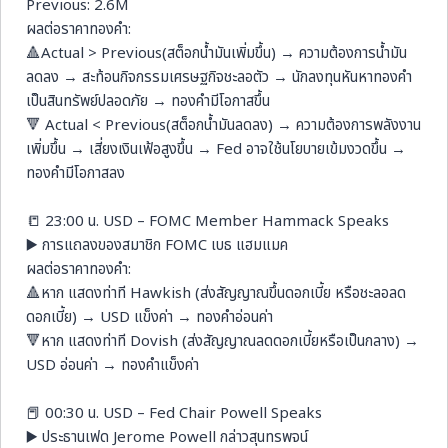
Previous: 2.6M
ผลต่อราคาทองคำ:
🔺Actual > Previous(สต็อกน้ำมันเพิ่มขึ้น) → ความต้องการน้ำมัน
ลดลง → สะท้อนกิจกรรมเศรษฐกิจชะลอตัว → นักลงทุนหันหาทองคำ
เป็นสินทรัพย์ปลอดภัย → ทองคำมีโอกาสขึ้น
🔻 Actual < Previous(สต็อกน้ำมันลดลง) → ความต้องการพลังงาน
เพิ่มขึ้น → เสี่ยงเงินเฟ้อสูงขึ้น → Fed อาจใช้นโยบายเข้มงวดขึ้น →
ทองคำมีโอกาสลง
📒 23:00 น. USD – FOMC Member Hammack Speaks
▶️ การแถลงของสมาชิก FOMC เบธ แฮมแมค
ผลต่อราคาทองคำ:
🔺หาก แสดงท่าที Hawkish (ส่งสัญญาณขึ้นดอกเบี้ย หรือชะลอลด
ดอกเบี้ย) → USD แข็งค่า → ทองคำอ่อนค่า
🔻หาก แสดงท่าที Dovish (ส่งสัญญาณลดดอกเบี้ยหรือเป็นกลาง) →
USD อ่อนค่า → ทองคำแข็งค่า
📕 00:30 น. USD – Fed Chair Powell Speaks
▶️ ประธานเฟด Jerome Powell กล่าวสุนทรพจน์