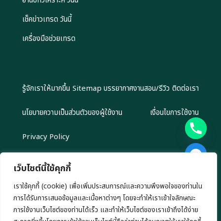
อ่านบทวิเคราะห์ วันนี้
เช็คข่าวเทรด วันนี้
เครื่องมือช่วยเทรด
รู้จักเราให้มากขึ้น
Sitemap
บรรยากาศงานสอน/รีวิว
ติดต่อเรา
นโยบายความเป็นส่วนตัวของผู้ใช้งาน
เงื่อนไขการใช้งาน
Privacy Policy
เว็บไซต์นี้ใช้คุกกี้
เราใช้คุกกี้ (cookie) เพื่อเพิ่มประสบการณ์และความพึงพอใจของท่านใน
Copyright 2024 EliteGroupAcademy.com © สงวนลิขสิทธิ์ตาม
การได้รับการเสนอข้อมูลและเนื้อหาต่างๆ โดยจะทำให้เราเข้าใจลักษณะ
กฎหมาย ห้ามนำไปทำซ้ำ หรือคัดลอกข้อมูลโดยไม่ได้รับอนุญาต
เรามีนโยบาย นำเสนอข้อมูลอย่างโปร่งสัยและเป็นกลาง ทุกข้อมูลที่นำเสนอ เรา
การใช้งานเว็บไซต์ของท่านได้เร็ว และทำให้เว็บไซต์ของเราเข้าถึงได้ง่าย
ไม่มีเจตนาชักชวนการลงทุน หรือ ชี้นำการลงทุนใดๆ ทั้งสิ้น