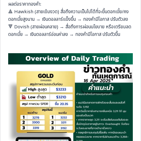
ผลต่อราคาทองคำ:
🔺 Hawkish (สายเข้มงวด) สื่อถึงความเป็นไปได้ที่จะขึ้นดอกเบี้ย/คง
ดอกเบี้ยสูงนาน → เงินดอลลาร์แข็งขึ้น → ทองคำมีโอกาส ปรับตัวลง
🔻 Dovish (สายผ่อนคลาย) → สื่อถึงการผ่อนนโยบาย หรือเตรียมลด
ดอกเบี้ย → เงินดอลลาร์อ่อนค่าลง → ทองคำมีโอกาส ปรับตัวขึ้น