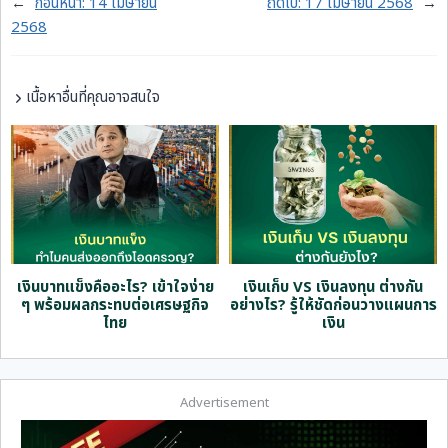
←
ก่อนหน้า:
14 เมษายน
ถัดไป:
17 เมษายน 2568
→
2568
เนื้อหาอื่นที่คุณอาจสนใจ
ด
เงินบาทแข็งคืออะไร? เข้าใจง่าย
เงินเก็บ VS เงินลงทุน ต่างกัน
ๆ พร้อมผลกระทบต่อเศรษฐกิจ
อย่างไร? รู้ให้ชัดก่อนวางแผนการ
ไทย
เงิน
Advertisement