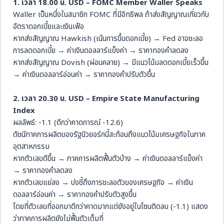
1. เวลา 18.00 น. USD – FOMC Member Waller Speaks
Waller เป็นหนึ่งในสมาชิก FOMC ที่มีอิทธิพล ถ้าส่งสัญญาณเกี่ยวกับ
อัตราดอกเบี้ยและเงินเฟ้อ
หากส่งสัญญาณ Hawkish (เน้นการขึ้นดอกเบี้ย) → Fed อาจชะลอ
การลดดอกเบี้ย → ค่าเงินดอลลาร์แข็งค่า → ราคาทองคำลดลง
หากส่งสัญญาณ Dovish (ผ่อนคลาย) → มีแนวโน้มลดดอกเบี้ยเร็วขึ้น
→ ค่าเงินดอลลาร์อ่อนค่า → ราคาทองคำปรับตัวขึ้น
2. เวลา 20.30 น. USD – Empire State Manufacturing
Index
ผลลัพธ์: -1.1 (ดีกว่าคาดการณ์ -12.6)
ดัชนีภาคการผลิตของรัฐนิวยอร์กนี้สะท้อนถึงแนวโน้มเศรษฐกิจในภาค
อุตสาหกรรม
หากตัวเลขดีขึ้น → ภาคการผลิตฟื้นตัวบ้าง → ค่าเงินดอลลาร์แข็งค่า
→ ราคาทองคำลดลง
หากตัวเลขแย่ลง → บ่งชี้ถึงการชะลอตัวของเศรษฐกิจ → ค่าเงิน
ดอลลาร์อ่อนค่า → ราคาทองคำปรับตัวสูงขึ้น
โดยที่ตัวเลขที่ออกมาดีกว่าคาดมากแต่ยังอยู่ในโซนติดลบ (-1.1) แสดง
ว่าภาคการผลิตยังไม่ฟื้นตัวเต็มที่