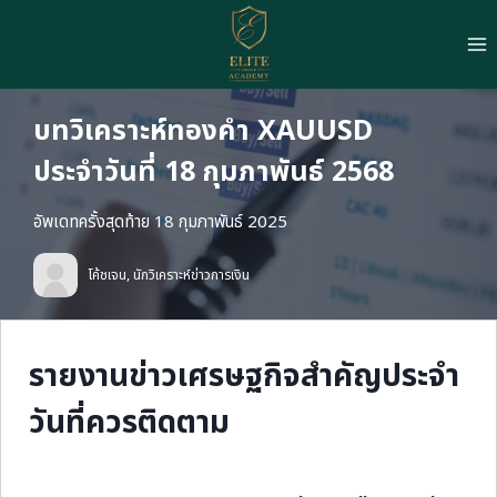
Skip
to
content
บทวิเคราะห์ทองคำ XAUUSD
ประจำวันที่ 18 กุมภาพันธ์ 2568
อัพเดทครั้งสุดท้าย 18 กุมภาพันธ์ 2025
โค้ชเจน, นักวิเคราะห์ข่าวการเงิน
รายงานข่าวเศรษฐกิจสำคัญประจำ
วันที่ควรติดตาม