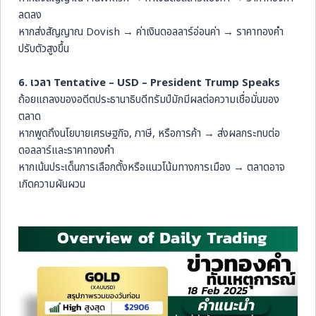
ลดลง
หากส่งสัญญาณ Dovish → ค่าเงินดอลลาร์อ่อนค่า → ราคาทองคำ
ปรับตัวสูงขึ้น
6. เวลา Tentative – USD – President Trump Speaks
ถ้อยแถลงของอดีตประธานาธิบดีทรัมป์มักมีผลต่อความเชื่อมั่นของ
ตลาด
หากพูดถึงนโยบายเศรษฐกิจ, ภาษี, หรือการค้า → ส่งผลกระทบต่อ
ดอลลาร์และราคาทองคำ
หากเน้นประเด็นการเลือกตั้งหรือแนวโน้มทางการเมือง → ตลาดอาจ
เกิดความผันผวน