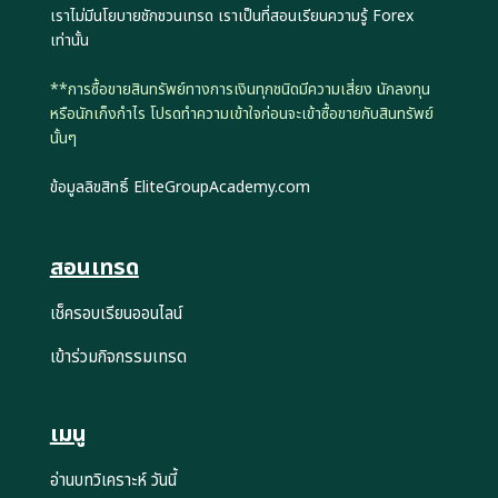
เราไม่มีนโยบายชักชวนเทรด เราเป็นที่สอนเรียนความรู้ Forex
เท่านั้น
**การซื้อขายสินทรัพย์ทางการเงินทุกชนิดมีความเสี่ยง นักลงทุน
หรือนักเก็งกำไร โปรดทำความเข้าใจก่อนจะเข้าซื้อขายกับสินทรัพย์
นั้นๆ
ข้อมูลลิขสิทธิ์ EliteGroupAcademy.com
สอนเทรด
เช็ครอบเรียนออนไลน์
เข้าร่วมกิจกรรมเทรด
เมนู
อ่านบทวิเคราะห์ วันนี้