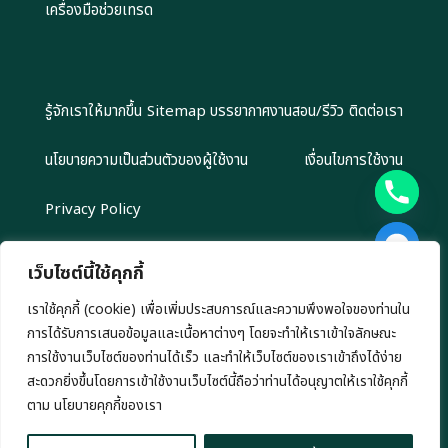
เครื่องมือช่วยเทรด
รู้จักเราให้มากขึ้น
Sitemap
บรรยากาศงานสอน/รีวิว
ติดต่อเรา
นโยบายความเป็นส่วนตัวของผู้ใช้งาน
เงื่อนไขการใช้งาน
Privacy Policy
เว็บไซต์นี้ใช้คุกกี้
เราใช้คุกกี้ (cookie) เพื่อเพิ่มประสบการณ์และความพึงพอใจของท่านใน
Copyright 2024 EliteGroupAcademy.com © สงวนลิขสิทธิ์ตาม
การได้รับการเสนอข้อมูลและเนื้อหาต่างๆ โดยจะทำให้เราเข้าใจลักษณะ
กฎหมาย ห้ามนำไปทำซ้ำ หรือคัดลอกข้อมูลโดยไม่ได้รับอนุญาต
เรามีนโยบาย นำเสนอข้อมูลอย่างโปร่งสัยและเป็นกลาง ทุกข้อมูลที่นำเสนอ เรา
การใช้งานเว็บไซต์ของท่านได้เร็ว และทำให้เว็บไซต์ของเราเข้าถึงได้ง่าย
ไม่มีเจตนาชักชวนการลงทุน หรือ ชี้นำการลงทุนใดๆ ทั้งสิ้น
สะดวกยิ่งขึ้นโดยการเข้าใช้งานเว็บไซต์นี้ถือว่าท่านได้อนุญาตให้เราใช้คุกกี้
chaty
ตาม นโยบายคุกกี้ของเรา
Hide