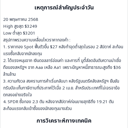
เหตุการณ์สำคัญประจำวัน
20 พฤษภาคม 2568
High สูงสุด $3249
Low ต่ำสุด $3201
สรุปภาพรวมความเคลื่อนไหวราคาทองคำ :
1. ราคาทอง Spot ฟื้นตัวขึ้น $27 หลังทำจุดต่ำสุดในรอบ 2 สัปดาห์ สะท้อน
แรงซื้อกลับจากนักลงทุน
2. ได้แรงหนุนจาก เงินดอลลาร์อ่อนค่า และการที่ มูดี้ส์ลดอันดับความน่าเชื่อ
ถือของสหรัฐฯ จาก Aaa เหลือ Aa1 เพราะปัญหาหนี้สาธารณะสูงถึง $36
ล้านล้าน
3. ความกังวล สงครามการค้าเริ่มกลับมา หลังรัฐมนตรีคลังสหรัฐฯ ยืนยัน
ทรัมป์จะเก็บภาษีตามที่ประกาศไว้เมื่อ 2 เม.ย. สำหรับประเทศที่ไม่เจรจาข้อ
ตกลงอย่างจริงใจ
4. SPDR ซื้อทอง 2.3 ตัน หลังจากสัปดาห์ก่อนขายสุทธิถึง 19.21 ตัน
สะท้อนแรงกลับเข้าซื้อของนักลงทุนบางส่วน
การวิเคราะห์ทางเทคนิค