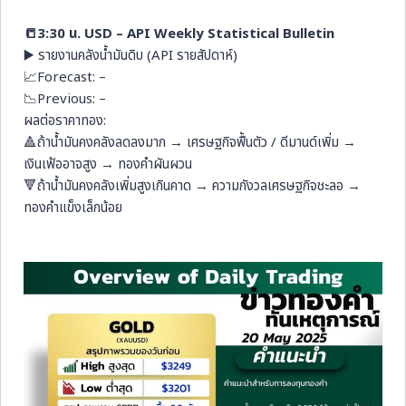
📒3:30 น. USD – API Weekly Statistical Bulletin
▶️ รายงานคลังน้ำมันดิบ (API รายสัปดาห์)
📈Forecast: –
📉Previous: –
ผลต่อราคาทอง:
🔺ถ้าน้ำมันคงคลังลดลงมาก → เศรษฐกิจฟื้นตัว / ดีมานด์เพิ่ม →
เงินเฟ้ออาจสูง → ทองคำผันผวน
🔻ถ้าน้ำมันคงคลังเพิ่มสูงเกินคาด → ความกังวลเศรษฐกิจชะลอ →
ทองคำแข็งเล็กน้อย