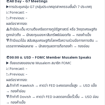
📒All Day – G7 Meetings
▶️การประชุมกลุ่ม G7 (กลุ่มประเทศอุตสาหกรรมชั้นนำ 7 ประเทศ)
📈Forecast: –
📉Previous: –
ผลต่อราคาทอง:
🔺ถ้ามีประเด็น ความตึงเครียดทางภูมิรัฐศาสตร์ หรือ วิกฤตเศรษฐกิจ
ถูกกล่าวถึง → นักลงทุนมองหาสินทรัพย์ปลอดภัย → ทองคำแข็ง
🔻ถ้ามีแนวโน้ม สนับสนุนเศรษฐกิจโลกหรือความร่วมมือทางการเงิน →
บรรยากาศผ่อนคลาย → นักลงทุนลดการถือทองคำ → ทองอ่อน
📒00:00 น. USD – FOMC Member Musalem Speaks
▶️ ถ้อยแถลงของนาย Musalem สมาชิก FOMC
📈Forecast: –
📉Previous: –
ผลต่อราคาทอง:
🔺ถ้าท่าที Hawkish → คาดว่า FED จะคงดอกเบี้ยสูง → USD แข็ง
→ ทองคำอ่อน
🔻ถ้าท่าที Dovish → คาดว่า FED จะลดดอกเบี้ยเร็วขึ้น → USD อ่อน
→ ทองคำแข็ง