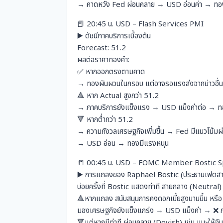
→ คาดหวัง Fed ผ่อนคลาย → USD อ่อนค่า → ทอง
📕 20:45 น. USD – Flash Services PMI
▶️ ดัชนีภาคบริการเบื้องต้น
Forecast: 51.2
ผลต่อราคาทองคำ:
✅ หากออกตรงตามคาด
→ ทองผันผวนในกรอบ แต่อาจรอแรงส่งจากข่าวอื่
🔺 หาก Actual สูงกว่า 51.2
→ ภาคบริการยังแข็งแรง → USD แข็งค่าต่อ → 
🔻 หากต่ำกว่า 51.2
→ ความกังวลเศรษฐกิจเพิ่มขึ้น → Fed มีแนวโน้ม
→ USD อ่อน → ทองมีแรงหนุน
📒 00:45 น. USD – FOMC Member Bostic 
▶️ การแถลงของ Raphael Bostic (ประธานเฟดส
บ่อยครั้งที่ Bostic แสดงท่าที สายกลาง (Neutral
🔺หากแถลง สนับสนุนการคงดอกเบี้ยสูงนานขึ้น หรือ
มองเศรษฐกิจยังแข็งแกร่ง → USD แข็งค่า → ❌ 
🔻แต่หากมีท่าที ผ่อนคลาย (Dovish) เช่น แนะให้จั