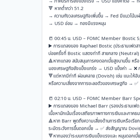
→ ภาคบริการยังแข็งแรง → USD แข็งค่าต่อ → 
🔻 หากต่ำกว่า 51.2
→ ความกังวลเศรษฐกิจเพิ่มขึ้น → Fed มีแนวโน้ม
→ USD อ่อน → ทองมีแรงหนุน
📒 00:45 น. USD – FOMC Member Bostic 
▶️ การแถลงของ Raphael Bostic (ประธานเฟดส
บ่อยครั้งที่ Bostic แสดงท่าที สายกลาง (Neutral
🔺หากแถลง สนับสนุนการคงดอกเบี้ยสูงนานขึ้น หรือ
มองเศรษฐกิจยังแข็งแกร่ง → USD แข็งค่า → ❌ 
🔻แต่หากมีท่าที ผ่อนคลาย (Dovish) เช่น แนะให้จั
หรือความเสี่ยงจากการชะลอตัวของเศรษฐกิจ → ✅
📒 02:10 น. USD – FOMC Member Barr Sp
▶️ การแถลงของ Michael Barr (รองประธานเฟด ฝ
เนื้อหามักเน้นเรื่องเสถียรภาพทางการเงินและภาคธ
🔺หาก Barr พูดถึงความเสี่ยงด้านการเงินหรือเรีย
ระมัดระวังการขึ้นดอกเบี้ย → ✅ ส่งสัญญาณ Dov
🔻หากมองว่าระบบการเงินแข็งแรงและ หนุนดอกเบี