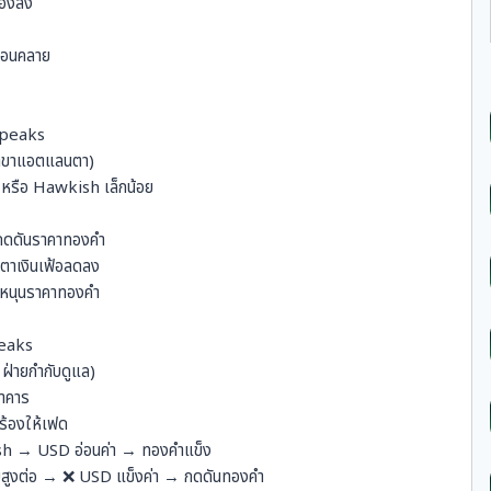
ทองลง
ผ่อนคลาย
Speaks
าขาแอตแลนตา)
) หรือ Hawkish เล็กน้อย
กดดันราคาทองคำ
บตาเงินเฟ้อลดลง
 หนุนราคาทองคำ
eaks
่ายกำกับดูแล)
นาคาร
กร้องให้เฟด
ish → USD อ่อนค่า → ทองคำแข็ง
้ยสูงต่อ → ❌ USD แข็งค่า → กดดันทองคำ