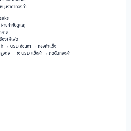
 หนุนราคาทองคำ
eaks
่ายกำกับดูแล)
นาคาร
กร้องให้เฟด
ish → USD อ่อนค่า → ทองคำแข็ง
้ยสูงต่อ → ❌ USD แข็งค่า → กดดันทองคำ