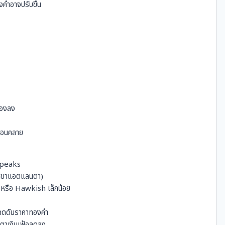
คำอาจปรับขึ้น
น
ทองลง
ผ่อนคลาย
Speaks
าขาแอตแลนตา)
) หรือ Hawkish เล็กน้อย
กดดันราคาทองคำ
บตาเงินเฟ้อลดลง