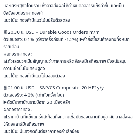
และเศรษฐกิจโดยรวม ซึ่งอาจส่งผลให้ค่าเงินดอลลาร์แข็งค่าขึ้น และเป็น
ปัจจัยลบต่อราคาทองคำ
แนวโน้ม: ทองคำมีแนวโน้มปรับตัวลดลง
📙20.30 น. USD – Durable Goods Orders m/m
ตัวเลขจริง: 0.1% (ดีกว่าครั้งก่อนที่ -1.2%) ▶️คำสั่งซื้อสินค้าคงทนทั้งหมด
รายเดือน
ผลต่อราคาทอง :
📊ตัวเลขบวกเป็นสัญญาณว่าภาคการผลิตยังคงมีเสถียรภาพ ซึ่งสนับสนุน
ความเชื่อมั่นในเศรษฐกิจ
แนวโน้ม: ทองคำมีแนวโน้มอ่อนตัวลง
📙21.00 น. USD – S&P/CS Composite-20 HPI y/y
ตัวเลขจริง: 4.2% (เท่ากับครั้งก่อน)
▶️ดัชนีราคาบ้านรายปีจาก 20 เมืองหลัก
ผลต่อราคาทอง :
📊ราคาบ้านที่แข็งแกร่งสะท้อนถึงความเชื่อมั่นของตลาดที่อยู่อาศัย อาจส่งผล
ให้ดอลลาร์มีเสถียรภาพ
แนวโน้ม: มีแรงกดดันต่อราคาทองคำเล็กน้อย