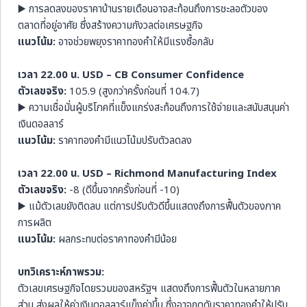
▶️ การลดลงของราคาบ้านรายเดือนอาจสะท้อนถึงการชะลอตัวของ
ตลาดที่อยู่อาศัย ซึ่งสร้างความกังวลต่อเศรษฐกิจ
แนวโน้ม:
อาจช่วยพยุงราคาทองคำให้มีแรงซื้อกลับ
เวลา 22.00 น. USD – CB Consumer Confidence
ตัวเลขจริง:
105.9 (สูงกว่าครั้งก่อนที่ 104.7)
▶️ ความเชื่อมั่นผู้บริโภคที่แข็งแกร่งสะท้อนถึงการใช้จ่ายและสนับสนุนค่า
เงินดอลลาร์
แนวโน้ม:
ราคาทองคำมีแนวโน้มปรับตัวลดลง
เวลา 22.00 น. USD – Richmond Manufacturing Index
ตัวเลขจริง:
-8 (ดีขึ้นจากครั้งก่อนที่ -10)
▶️ แม้ตัวเลขยังติดลบ แต่การปรับตัวดีขึ้นแสดงถึงการฟื้นตัวของภาค
การผลิต
แนวโน้ม:
ผลกระทบต่อราคาทองคำมีน้อย
บทวิเคราะห์ภาพรวม:
ตัวเลขเศรษฐกิจโดยรวมของสหรัฐฯ แสดงถึงการฟื้นตัวในหลายภาค
ส่วน ส่งผลให้ค่าเงินดอลลาร์แข็งค่าขึ้น ซึ่งอาจกดดันราคาทองคำให้ปรับ