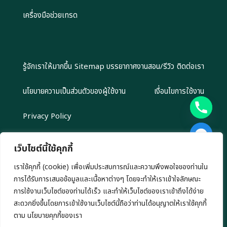
เครื่องมือช่วยเทรด
รู้จักเราให้มากขึ้น
Sitemap
บรรยากาศงานสอน/รีวิว
ติดต่อเรา
นโยบายความเป็นส่วนตัวของผู้ใช้งาน
เงื่อนไขการใช้งาน
Privacy Policy
เว็บไซต์นี้ใช้คุกกี้
เราใช้คุกกี้ (cookie) เพื่อเพิ่มประสบการณ์และความพึงพอใจของท่านใน
Copyright 2024 EliteGroupAcademy.com © สงวนลิขสิทธิ์ตาม
การได้รับการเสนอข้อมูลและเนื้อหาต่างๆ โดยจะทำให้เราเข้าใจลักษณะ
กฎหมาย ห้ามนำไปทำซ้ำ หรือคัดลอกข้อมูลโดยไม่ได้รับอนุญาต
เรามีนโยบาย นำเสนอข้อมูลอย่างโปร่งสัยและเป็นกลาง ทุกข้อมูลที่นำเสนอ เรา
การใช้งานเว็บไซต์ของท่านได้เร็ว และทำให้เว็บไซต์ของเราเข้าถึงได้ง่าย
ไม่มีเจตนาชักชวนการลงทุน หรือ ชี้นำการลงทุนใดๆ ทั้งสิ้น
สะดวกยิ่งขึ้นโดยการเข้าใช้งานเว็บไซต์นี้ถือว่าท่านได้อนุญาตให้เราใช้คุกกี้
chaty
ตาม นโยบายคุกกี้ของเรา
Hide