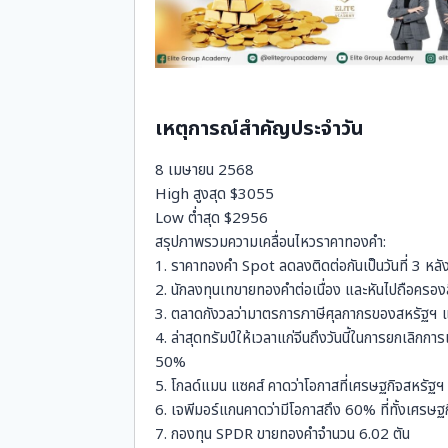
เหตุการณ์สำคัญประจำวัน
8 เมษายน 2568
High สูงสุด $3055
Low ต่ำสุด $2956
สรุปภาพรวมความเคลื่อนไหวราคาทองคำ:
1. ราคาทองคำ Spot ลดลงติดต่อกันเป็นวันที่ 3 หลั
2. นักลงทุนเทขายทองคำต่อเนื่อง และหันไปถือครองส
3. ตลาดกังวลว่ามาตรการภาษีศุลกากรของสหรัฐฯ แล
4. ล่าสุดทรัมป์ให้เวลาแก่จีนถึงวันนี้ในการยกเลิกการ
50%
5. โกลด์แมน แซคส์ คาดว่าโอกาสที่เศรษฐกิจสหรัฐฯ จ
6. เจพีมอร์แกนคาดว่ามีโอกาสถึง 60% ที่ทั้งเศรษ
7. กองทุน SPDR ขายทองคำจำนวน 6.02 ตัน