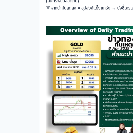
(สินทรัพย์ปลอดภัย)
🔻หากน้ำมันลดลง = อุปสงค์แข็งแกร่ง → บ่งชี้เศรษฐ