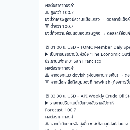
ผลต่อราคาทองคำ:
🔺 สูงกว่า 100.7
บ่งชี้ว่าเศรษฐกิจมีความแข็งแกร่ง → ดอลลาร์แข็ง
🔻 ต่ำกว่า 100.7
บ่งชี้ถึงความอ่อนแอของเศรษฐกิจ → ดอลลาร์อ่อนค
📒 01:00 น. USD – FOMC Member Daly Sp
▶️ เป็นการบรรยายในหัวข้อ “The Economic O
ประธานเฟดสาขา San Francisco
ผลต่อราคาทองคำ:
🔺 หากออกแนว dovish (ผ่อนคลายการเงิน) → ดอลล
🔻 หากเนื้อหาสื่อถึงมุมมองที่ hawkish (ต้องการข
📒 03:30 น. USD – API Weekly Crude Oil S
▶️ รายงานปริมาณน้ำมันคงคลังรายสัปดาห์
Forecast: 100.7
ผลต่อราคาทองคำ:
🔺 หากน้ำมันคงเหลือสูงขึ้น = สะท้อนอุปสงค์อ่อน