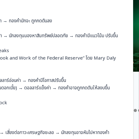
ค่า → ทองคำมักจะ ถูกกดดันลง
่า → นักลงทุนมองหาสินทรัพย์ปลอดภัย → ทองคำมีแนวโน้ม ปรับขึ้น
eaks
utlook and Work of the Federal Reserve” โดย Mary Daly
าร์อ่อนค่า → ทองคำมีโอกาสปรับขึ้น
ึ้นดอกเบี้ย) → ดอลลาร์แข็งค่า → ทองคำอาจถูกกดดันให้ลงบขึ้น
tock
แอ → เสี่ยงต่อภาวะเศรษฐกิจชะลอ → นักลงทุนอาจหันไปหาทองคำ