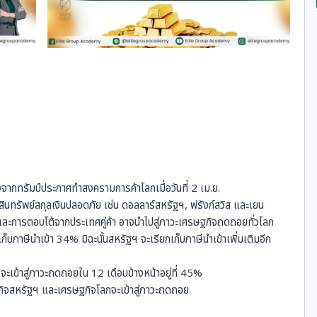
งจากทรัมป์ประกาศทำสงครามการค้าโลกเมื่อวันที่ 2 เม.ย.
ินทรัพย์สกุลเงินปลอดภัย เช่น ดอลลาร์สหรัฐฯ, ฟรังก์สวิส และเยน
ะการตอบโต้จากประเทศคู่ค้า อาจนำไปสู่ภาวะเศรษฐกิจถดถอยทั่วโลก
เก็บภาษีนำเข้า 34% มิฉะนั้นสหรัฐฯ จะเรียกเก็บภาษีนำเข้าเพิ่มเติมอีก
ะเข้าสู่ภาวะถดถอยใน 12 เดือนข้างหน้าอยู่ที่ 45%
ฐกิจสหรัฐฯ และเศรษฐกิจโลกจะเข้าสู่ภาวะถดถอย