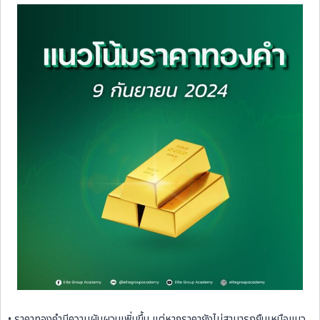
• ราคาทองคำมีความผันผวนเพิ่มขึ้น แต่หากราคายังไม่สามารถยืนเหนือแนว