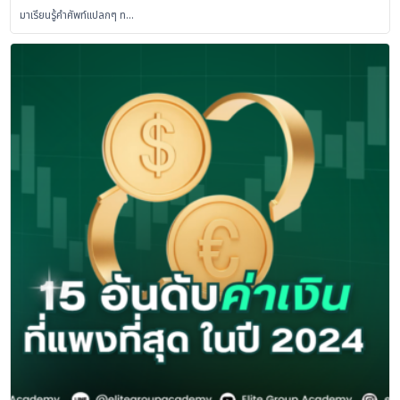
มาเรียนรู้คำศัพท์แปลกๆ ท…