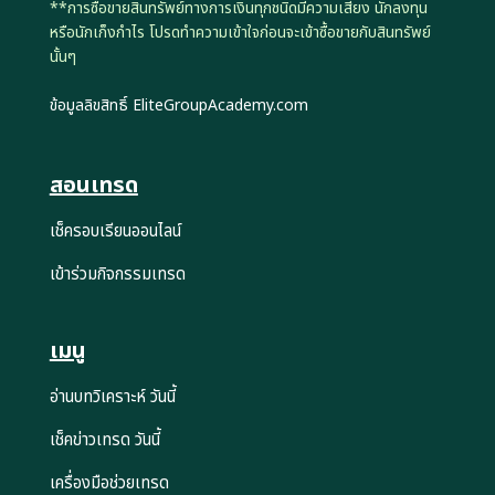
**การซื้อขายสินทรัพย์ทางการเงินทุกชนิดมีความเสี่ยง นักลงทุน
หรือนักเก็งกำไร โปรดทำความเข้าใจก่อนจะเข้าซื้อขายกับสินทรัพย์
นั้นๆ
ข้อมูลลิขสิทธิ์ EliteGroupAcademy.com
สอนเทรด
เช็ครอบเรียนออนไลน์
เข้าร่วมกิจกรรมเทรด
เมนู
อ่านบทวิเคราะห์ วันนี้
เช็คข่าวเทรด วันนี้
เครื่องมือช่วยเทรด