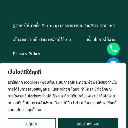
รู้จักเราให้มากขึ้น
Sitemap
บรรยากาศงานสอน/รีวิว
ติดต่อเรา
นโยบายความเป็นส่วนตัวของผู้ใช้งาน
เงื่อนไขการใช้งาน
Privacy Policy
เว็บไซต์นี้ใช้คุกกี้
เราใช้คุกกี้ (cookie) เพื่อเพิ่มประสบการณ์และความพึงพอใจของท่านใน
Copyright 2024 EliteGroupAcademy.com © สงวนลิขสิทธิ์ตาม
การได้รับการเสนอข้อมูลและเนื้อหาต่างๆ โดยจะทำให้เราเข้าใจลักษณะ
กฎหมาย ห้ามนำไปทำซ้ำ หรือคัดลอกข้อมูลโดยไม่ได้รับอนุญาต
เรามีนโยบาย นำเสนอข้อมูลอย่างโปร่งสัยและเป็นกลาง ทุกข้อมูลที่นำเสนอ เรา
การใช้งานเว็บไซต์ของท่านได้เร็ว และทำให้เว็บไซต์ของเราเข้าถึงได้ง่าย
ไม่มีเจตนาชักชวนการลงทุน หรือ ชี้นำการลงทุนใดๆ ทั้งสิ้น
สะดวกยิ่งขึ้นโดยการเข้าใช้งานเว็บไซต์นี้ถือว่าท่านได้อนุญาตให้เราใช้คุกกี้
chaty
ตาม นโยบายคุกกี้ของเรา
Hide
ปฎิเสธ
ยอมรับทั้งหมด