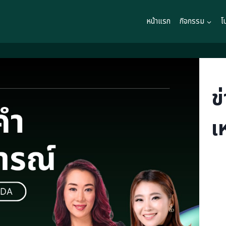
หน้าแรก
กิจกรรม
โ
ข
เ