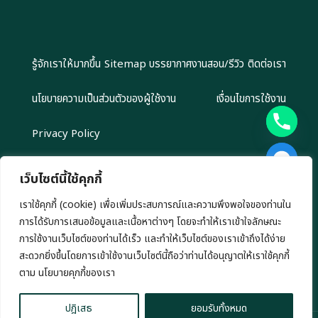
รู้จักเราให้มากขึ้น
Sitemap
บรรยากาศงานสอน/รีวิว
ติดต่อเรา
นโยบายความเป็นส่วนตัวของผู้ใช้งาน
เงื่อนไขการใช้งาน
Privacy Policy
เว็บไซต์นี้ใช้คุกกี้
เราใช้คุกกี้ (cookie) เพื่อเพิ่มประสบการณ์และความพึงพอใจของท่านใน
Copyright 2024 EliteGroupAcademy.com © สงวนลิขสิทธิ์ตาม
การได้รับการเสนอข้อมูลและเนื้อหาต่างๆ โดยจะทำให้เราเข้าใจลักษณะ
กฎหมาย ห้ามนำไปทำซ้ำ หรือคัดลอกข้อมูลโดยไม่ได้รับอนุญาต
เรามีนโยบาย นำเสนอข้อมูลอย่างโปร่งสัยและเป็นกลาง ทุกข้อมูลที่นำเสนอ เรา
การใช้งานเว็บไซต์ของท่านได้เร็ว และทำให้เว็บไซต์ของเราเข้าถึงได้ง่าย
ไม่มีเจตนาชักชวนการลงทุน หรือ ชี้นำการลงทุนใดๆ ทั้งสิ้น
สะดวกยิ่งขึ้นโดยการเข้าใช้งานเว็บไซต์นี้ถือว่าท่านได้อนุญาตให้เราใช้คุกกี้
chaty
ตาม นโยบายคุกกี้ของเรา
Hide
ปฎิเสธ
ยอมรับทั้งหมด