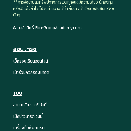
**การซื้อขายสินทรัพย์ทางการเงินทุกชนิดมีความเสี่ยง นักลงทุน
หรือนักเก็งกำไร โปรดทำความเข้าใจก่อนจะเข้าซื้อขายกับสินทรัพย์
นั้นๆ
ข้อมูลลิขสิทธิ์ EliteGroupAcademy.com
สอนเทรด
เช็ครอบเรียนออนไลน์
เข้าร่วมกิจกรรมเทรด
เมนู
อ่านบทวิเคราะห์ วันนี้
เช็คข่าวเทรด วันนี้
เครื่องมือช่วยเทรด