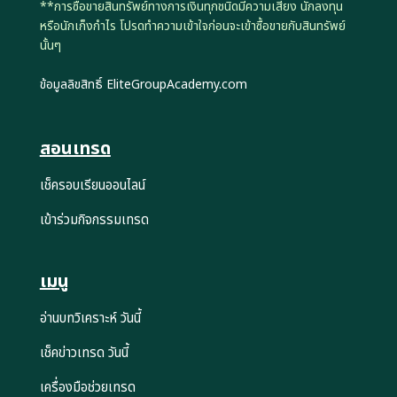
**การซื้อขายสินทรัพย์ทางการเงินทุกชนิดมีความเสี่ยง นักลงทุน
หรือนักเก็งกำไร โปรดทำความเข้าใจก่อนจะเข้าซื้อขายกับสินทรัพย์
นั้นๆ
ข้อมูลลิขสิทธิ์ EliteGroupAcademy.com
สอนเทรด
เช็ครอบเรียนออนไลน์
เข้าร่วมกิจกรรมเทรด
เมนู
อ่านบทวิเคราะห์ วันนี้
เช็คข่าวเทรด วันนี้
เครื่องมือช่วยเทรด