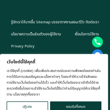
รู้จักเราให้มากขึ้น
Sitemap
บรรยากาศงานสอน/รีวิว
ติดต่อเรา
นโยบายความเป็นส่วนตัวของผู้ใช้งาน
เงื่อนไขการใช้งาน
Privacy Policy
เว็บไซต์นี้ใช้คุกกี้
เราใช้คุกกี้ (cookie) เพื่อเพิ่มประสบการณ์และความพึงพอใจของท่านใน
Copyright 2024 EliteGroupAcademy.com © สงวนลิขสิทธิ์ตาม
การได้รับการเสนอข้อมูลและเนื้อหาต่างๆ โดยจะทำให้เราเข้าใจลักษณะ
กฎหมาย ห้ามนำไปทำซ้ำ หรือคัดลอกข้อมูลโดยไม่ได้รับอนุญาต
เรามีนโยบาย นำเสนอข้อมูลอย่างโปร่งสัยและเป็นกลาง ทุกข้อมูลที่นำเสนอ เรา
การใช้งานเว็บไซต์ของท่านได้เร็ว และทำให้เว็บไซต์ของเราเข้าถึงได้ง่าย
ไม่มีเจตนาชักชวนการลงทุน หรือ ชี้นำการลงทุนใดๆ ทั้งสิ้น
สะดวกยิ่งขึ้นโดยการเข้าใช้งานเว็บไซต์นี้ถือว่าท่านได้อนุญาตให้เราใช้คุกกี้
chaty
ตาม นโยบายคุกกี้ของเรา
Hide
ปฎิเสธ
ยอมรับทั้งหมด