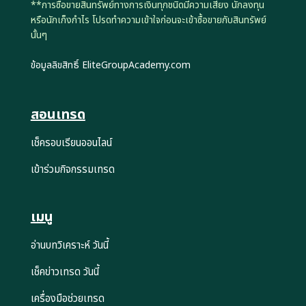
**การซื้อขายสินทรัพย์ทางการเงินทุกชนิดมีความเสี่ยง นักลงทุน
หรือนักเก็งกำไร โปรดทำความเข้าใจก่อนจะเข้าซื้อขายกับสินทรัพย์
นั้นๆ
ข้อมูลลิขสิทธิ์ EliteGroupAcademy.com
สอนเทรด
เช็ครอบเรียนออนไลน์
เข้าร่วมกิจกรรมเทรด
เมนู
อ่านบทวิเคราะห์ วันนี้
เช็คข่าวเทรด วันนี้
เครื่องมือช่วยเทรด