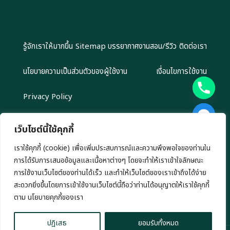
รู้จักเราให้มากขึ้น
Sitemap
บรรยากาศงานสอน/รีวิว
ติดต่อเรา
นโยบายความเป็นส่วนตัวของผู้ใช้งาน
เงื่อนไขการใช้งาน
Privacy Policy
เว็บไซต์นี้ใช้คุกกี้
เราใช้คุกกี้ (cookie) เพื่อเพิ่มประสบการณ์และความพึงพอใจของท่านใน
Copyright 2024 EliteGroupAcademy.com © สงวนลิขสิทธิ์ตาม
การได้รับการเสนอข้อมูลและเนื้อหาต่างๆ โดยจะทำให้เราเข้าใจลักษณะ
กฎหมาย ห้ามนำไปทำซ้ำ หรือคัดลอกข้อมูลโดยไม่ได้รับอนุญาต
เรามีนโยบาย นำเสนอข้อมูลอย่างโปร่งสัยและเป็นกลาง ทุกข้อมูลที่นำเสนอ เรา
การใช้งานเว็บไซต์ของท่านได้เร็ว และทำให้เว็บไซต์ของเราเข้าถึงได้ง่าย
ไม่มีเจตนาชักชวนการลงทุน หรือ ชี้นำการลงทุนใดๆ ทั้งสิ้น
สะดวกยิ่งขึ้นโดยการเข้าใช้งานเว็บไซต์นี้ถือว่าท่านได้อนุญาตให้เราใช้คุกกี้
chaty
ตาม นโยบายคุกกี้ของเรา
Hide
ปฎิเสธ
ยอมรับทั้งหมด