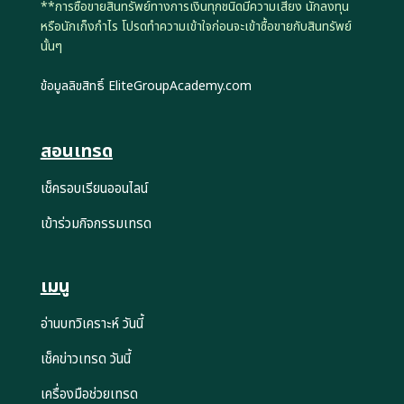
**การซื้อขายสินทรัพย์ทางการเงินทุกชนิดมีความเสี่ยง นักลงทุน
หรือนักเก็งกำไร โปรดทำความเข้าใจก่อนจะเข้าซื้อขายกับสินทรัพย์
นั้นๆ
ข้อมูลลิขสิทธิ์ EliteGroupAcademy.com
สอนเทรด
เช็ครอบเรียนออนไลน์
เข้าร่วมกิจกรรมเทรด
เมนู
อ่านบทวิเคราะห์ วันนี้
เช็คข่าวเทรด วันนี้
เครื่องมือช่วยเทรด