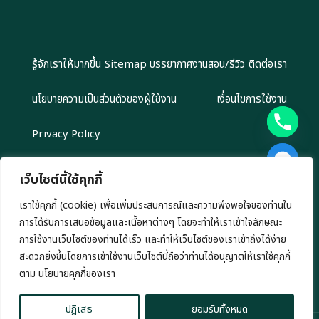
รู้จักเราให้มากขึ้น
Sitemap
บรรยากาศงานสอน/รีวิว
ติดต่อเรา
นโยบายความเป็นส่วนตัวของผู้ใช้งาน
เงื่อนไขการใช้งาน
Privacy Policy
เว็บไซต์นี้ใช้คุกกี้
เราใช้คุกกี้ (cookie) เพื่อเพิ่มประสบการณ์และความพึงพอใจของท่านใน
Copyright 2024 EliteGroupAcademy.com © สงวนลิขสิทธิ์ตาม
การได้รับการเสนอข้อมูลและเนื้อหาต่างๆ โดยจะทำให้เราเข้าใจลักษณะ
กฎหมาย ห้ามนำไปทำซ้ำ หรือคัดลอกข้อมูลโดยไม่ได้รับอนุญาต
เรามีนโยบาย นำเสนอข้อมูลอย่างโปร่งสัยและเป็นกลาง ทุกข้อมูลที่นำเสนอ เรา
การใช้งานเว็บไซต์ของท่านได้เร็ว และทำให้เว็บไซต์ของเราเข้าถึงได้ง่าย
ไม่มีเจตนาชักชวนการลงทุน หรือ ชี้นำการลงทุนใดๆ ทั้งสิ้น
สะดวกยิ่งขึ้นโดยการเข้าใช้งานเว็บไซต์นี้ถือว่าท่านได้อนุญาตให้เราใช้คุกกี้
chaty
ตาม นโยบายคุกกี้ของเรา
Hide
ปฎิเสธ
ยอมรับทั้งหมด