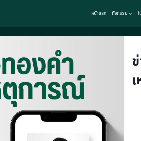
หน้าแรก
กิจกรรม
โ
ข
เ