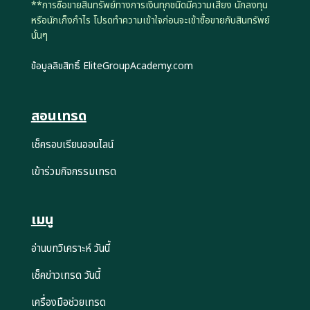
**การซื้อขายสินทรัพย์ทางการเงินทุกชนิดมีความเสี่ยง นักลงทุน
หรือนักเก็งกำไร โปรดทำความเข้าใจก่อนจะเข้าซื้อขายกับสินทรัพย์
นั้นๆ
ข้อมูลลิขสิทธิ์ EliteGroupAcademy.com
สอนเทรด
เช็ครอบเรียนออนไลน์
เข้าร่วมกิจกรรมเทรด
เมนู
อ่านบทวิเคราะห์ วันนี้
เช็คข่าวเทรด วันนี้
เครื่องมือช่วยเทรด