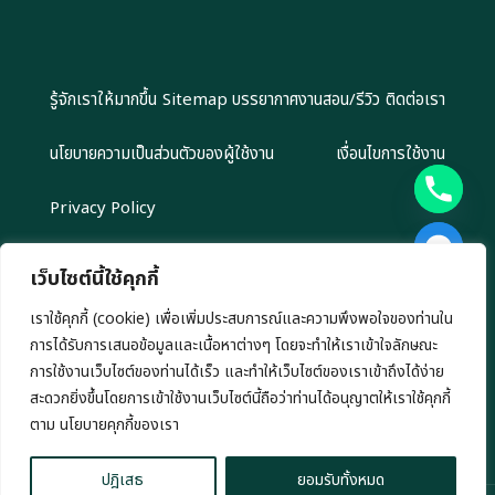
รู้จักเราให้มากขึ้น
Sitemap
บรรยากาศงานสอน/รีวิว
ติดต่อเรา
นโยบายความเป็นส่วนตัวของผู้ใช้งาน
เงื่อนไขการใช้งาน
Privacy Policy
เว็บไซต์นี้ใช้คุกกี้
เราใช้คุกกี้ (cookie) เพื่อเพิ่มประสบการณ์และความพึงพอใจของท่านใน
Copyright 2024 EliteGroupAcademy.com © สงวนลิขสิทธิ์ตาม
การได้รับการเสนอข้อมูลและเนื้อหาต่างๆ โดยจะทำให้เราเข้าใจลักษณะ
กฎหมาย ห้ามนำไปทำซ้ำ หรือคัดลอกข้อมูลโดยไม่ได้รับอนุญาต
เรามีนโยบาย นำเสนอข้อมูลอย่างโปร่งสัยและเป็นกลาง ทุกข้อมูลที่นำเสนอ เรา
การใช้งานเว็บไซต์ของท่านได้เร็ว และทำให้เว็บไซต์ของเราเข้าถึงได้ง่าย
ไม่มีเจตนาชักชวนการลงทุน หรือ ชี้นำการลงทุนใดๆ ทั้งสิ้น
สะดวกยิ่งขึ้นโดยการเข้าใช้งานเว็บไซต์นี้ถือว่าท่านได้อนุญาตให้เราใช้คุกกี้
chaty
ตาม นโยบายคุกกี้ของเรา
Hide
ปฎิเสธ
ยอมรับทั้งหมด