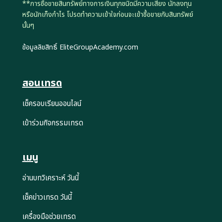
**การซื้อขายสินทรัพย์ทางการเงินทุกชนิดมีความเสี่ยง นักลงทุน
หรือนักเก็งกำไร โปรดทำความเข้าใจก่อนจะเข้าซื้อขายกับสินทรัพย์
นั้นๆ
ข้อมูลลิขสิทธิ์ EliteGroupAcademy.com
สอนเทรด
เช็ครอบเรียนออนไลน์
เข้าร่วมกิจกรรมเทรด
เมนู
อ่านบทวิเคราะห์ วันนี้
เช็คข่าวเทรด วันนี้
เครื่องมือช่วยเทรด