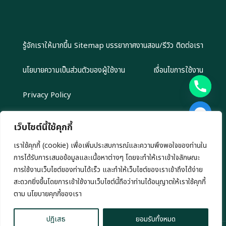
รู้จักเราให้มากขึ้น
Sitemap
บรรยากาศงานสอน/รีวิว
ติดต่อเรา
นโยบายความเป็นส่วนตัวของผู้ใช้งาน
เงื่อนไขการใช้งาน
Privacy Policy
เว็บไซต์นี้ใช้คุกกี้
เราใช้คุกกี้ (cookie) เพื่อเพิ่มประสบการณ์และความพึงพอใจของท่านใน
Copyright 2024 EliteGroupAcademy.com © สงวนลิขสิทธิ์ตาม
การได้รับการเสนอข้อมูลและเนื้อหาต่างๆ โดยจะทำให้เราเข้าใจลักษณะ
กฎหมาย ห้ามนำไปทำซ้ำ หรือคัดลอกข้อมูลโดยไม่ได้รับอนุญาต
เรามีนโยบาย นำเสนอข้อมูลอย่างโปร่งสัยและเป็นกลาง ทุกข้อมูลที่นำเสนอ เรา
การใช้งานเว็บไซต์ของท่านได้เร็ว และทำให้เว็บไซต์ของเราเข้าถึงได้ง่าย
ไม่มีเจตนาชักชวนการลงทุน หรือ ชี้นำการลงทุนใดๆ ทั้งสิ้น
สะดวกยิ่งขึ้นโดยการเข้าใช้งานเว็บไซต์นี้ถือว่าท่านได้อนุญาตให้เราใช้คุกกี้
chaty
ตาม นโยบายคุกกี้ของเรา
Hide
ปฎิเสธ
ยอมรับทั้งหมด