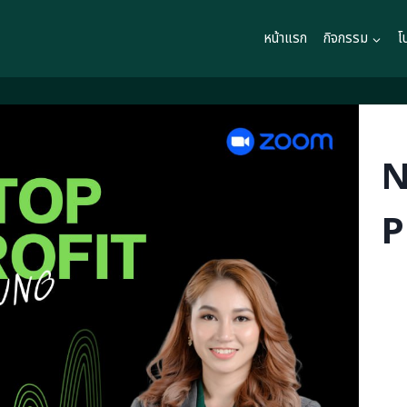
หน้าแรก
กิจกรรม
โ
N
P