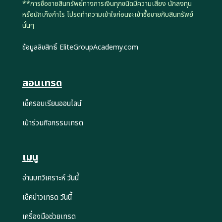
**การซื้อขายสินทรัพย์ทางการเงินทุกชนิดมีความเสี่ยง นักลงทุน
หรือนักเก็งกำไร โปรดทำความเข้าใจก่อนจะเข้าซื้อขายกับสินทรัพย์
นั้นๆ
ข้อมูลลิขสิทธิ์ EliteGroupAcademy.com
สอนเทรด
เช็ครอบเรียนออนไลน์
เข้าร่วมกิจกรรมเทรด
เมนู
อ่านบทวิเคราะห์ วันนี้
เช็คข่าวเทรด วันนี้
เครื่องมือช่วยเทรด