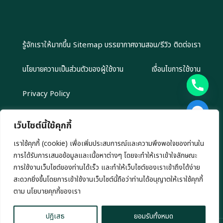
รู้จักเราให้มากขึ้น
Sitemap
บรรยากาศงานสอน/รีวิว
ติดต่อเรา
นโยบายความเป็นส่วนตัวของผู้ใช้งาน
เงื่อนไขการใช้งาน
Privacy Policy
เว็บไซต์นี้ใช้คุกกี้
เราใช้คุกกี้ (cookie) เพื่อเพิ่มประสบการณ์และความพึงพอใจของท่านใน
Copyright 2024 EliteGroupAcademy.com © สงวนลิขสิทธิ์ตาม
การได้รับการเสนอข้อมูลและเนื้อหาต่างๆ โดยจะทำให้เราเข้าใจลักษณะ
กฎหมาย ห้ามนำไปทำซ้ำ หรือคัดลอกข้อมูลโดยไม่ได้รับอนุญาต
เรามีนโยบาย นำเสนอข้อมูลอย่างโปร่งสัยและเป็นกลาง ทุกข้อมูลที่นำเสนอ เรา
การใช้งานเว็บไซต์ของท่านได้เร็ว และทำให้เว็บไซต์ของเราเข้าถึงได้ง่าย
ไม่มีเจตนาชักชวนการลงทุน หรือ ชี้นำการลงทุนใดๆ ทั้งสิ้น
สะดวกยิ่งขึ้นโดยการเข้าใช้งานเว็บไซต์นี้ถือว่าท่านได้อนุญาตให้เราใช้คุกกี้
chaty
ตาม นโยบายคุกกี้ของเรา
Hide
ปฎิเสธ
ยอมรับทั้งหมด