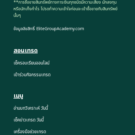
**การซื้อขายสินทรัพย์ทางการเงินทุกชนิดมีความเสี่ยง นักลงทุน
หรือนักเก็งกำไร โปรดทำความเข้าใจก่อนจะเข้าซื้อขายกับสินทรัพย์
นั้นๆ
ข้อมูลลิขสิทธิ์ EliteGroupAcademy.com
สอนเทรด
เช็ครอบเรียนออนไลน์
เข้าร่วมกิจกรรมเทรด
เมนู
อ่านบทวิเคราะห์ วันนี้
เช็คข่าวเทรด วันนี้
เครื่องมือช่วยเทรด