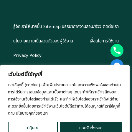
รู้จักเราให้มากขึ้น
Sitemap
บรรยากาศงานสอน/รีวิว
ติดต่อเรา
นโยบายความเป็นส่วนตัวของผู้ใช้งาน
เงื่อนไขการใช้งาน
Privacy Policy
เว็บไซต์นี้ใช้คุกกี้
เราใช้คุกกี้ (cookie) เพื่อเพิ่มประสบการณ์และความพึงพอใจของท่านใน
Copyright 2024 EliteGroupAcademy.com © สงวนลิขสิทธิ์ตาม
การได้รับการเสนอข้อมูลและเนื้อหาต่างๆ โดยจะทำให้เราเข้าใจลักษณะ
กฎหมาย ห้ามนำไปทำซ้ำ หรือคัดลอกข้อมูลโดยไม่ได้รับอนุญาต
เรามีนโยบาย นำเสนอข้อมูลอย่างโปร่งสัยและเป็นกลาง ทุกข้อมูลที่นำเสนอ เรา
การใช้งานเว็บไซต์ของท่านได้เร็ว และทำให้เว็บไซต์ของเราเข้าถึงได้ง่าย
ไม่มีเจตนาชักชวนการลงทุน หรือ ชี้นำการลงทุนใดๆ ทั้งสิ้น
สะดวกยิ่งขึ้นโดยการเข้าใช้งานเว็บไซต์นี้ถือว่าท่านได้อนุญาตให้เราใช้คุกกี้
chaty
ตาม นโยบายคุกกี้ของเรา
Hide
ปฎิเสธ
ยอมรับทั้งหมด