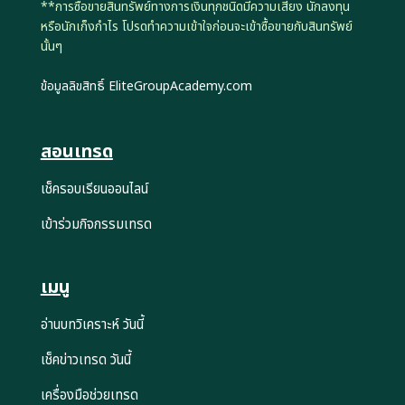
**การซื้อขายสินทรัพย์ทางการเงินทุกชนิดมีความเสี่ยง นักลงทุน
หรือนักเก็งกำไร โปรดทำความเข้าใจก่อนจะเข้าซื้อขายกับสินทรัพย์
นั้นๆ
ข้อมูลลิขสิทธิ์ EliteGroupAcademy.com
สอนเทรด
เช็ครอบเรียนออนไลน์
เข้าร่วมกิจกรรมเทรด
เมนู
อ่านบทวิเคราะห์ วันนี้
เช็คข่าวเทรด วันนี้
เครื่องมือช่วยเทรด