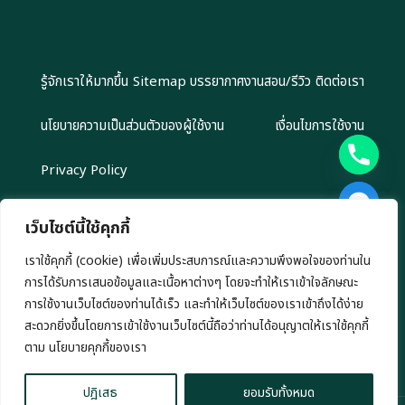
รู้จักเราให้มากขึ้น
Sitemap
บรรยากาศงานสอน/รีวิว
ติดต่อเรา
นโยบายความเป็นส่วนตัวของผู้ใช้งาน
เงื่อนไขการใช้งาน
Privacy Policy
เว็บไซต์นี้ใช้คุกกี้
เราใช้คุกกี้ (cookie) เพื่อเพิ่มประสบการณ์และความพึงพอใจของท่านใน
Copyright 2024 EliteGroupAcademy.com © สงวนลิขสิทธิ์ตาม
การได้รับการเสนอข้อมูลและเนื้อหาต่างๆ โดยจะทำให้เราเข้าใจลักษณะ
กฎหมาย ห้ามนำไปทำซ้ำ หรือคัดลอกข้อมูลโดยไม่ได้รับอนุญาต
เรามีนโยบาย นำเสนอข้อมูลอย่างโปร่งสัยและเป็นกลาง ทุกข้อมูลที่นำเสนอ เรา
การใช้งานเว็บไซต์ของท่านได้เร็ว และทำให้เว็บไซต์ของเราเข้าถึงได้ง่าย
ไม่มีเจตนาชักชวนการลงทุน หรือ ชี้นำการลงทุนใดๆ ทั้งสิ้น
สะดวกยิ่งขึ้นโดยการเข้าใช้งานเว็บไซต์นี้ถือว่าท่านได้อนุญาตให้เราใช้คุกกี้
chaty
ตาม นโยบายคุกกี้ของเรา
Hide
ปฎิเสธ
ยอมรับทั้งหมด