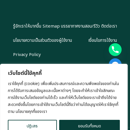
รู้จักเราให้มากขึ้น
Sitemap
บรรยากาศงานสอน/รีวิว
ติดต่อเรา
นโยบายความเป็นส่วนตัวของผู้ใช้งาน
เงื่อนไขการใช้งาน
Privacy Policy
เว็บไซต์นี้ใช้คุกกี้
เราใช้คุกกี้ (cookie) เพื่อเพิ่มประสบการณ์และความพึงพอใจของท่านใน
Copyright 2024 EliteGroupAcademy.com © สงวนลิขสิทธิ์ตาม
การได้รับการเสนอข้อมูลและเนื้อหาต่างๆ โดยจะทำให้เราเข้าใจลักษณะ
กฎหมาย ห้ามนำไปทำซ้ำ หรือคัดลอกข้อมูลโดยไม่ได้รับอนุญาต
เรามีนโยบาย นำเสนอข้อมูลอย่างโปร่งสัยและเป็นกลาง ทุกข้อมูลที่นำเสนอ เรา
การใช้งานเว็บไซต์ของท่านได้เร็ว และทำให้เว็บไซต์ของเราเข้าถึงได้ง่าย
ไม่มีเจตนาชักชวนการลงทุน หรือ ชี้นำการลงทุนใดๆ ทั้งสิ้น
สะดวกยิ่งขึ้นโดยการเข้าใช้งานเว็บไซต์นี้ถือว่าท่านได้อนุญาตให้เราใช้คุกกี้
chaty
ตาม นโยบายคุกกี้ของเรา
Hide
ปฎิเสธ
ยอมรับทั้งหมด