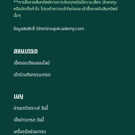
**การซื้อขายสินทรัพย์ทางการเงินทุกชนิดมีความเสี่ยง นักลงทุน
หรือนักเก็งกำไร โปรดทำความเข้าใจก่อนจะเข้าซื้อขายกับสินทรัพย์
นั้นๆ
ข้อมูลลิขสิทธิ์ EliteGroupAcademy.com
สอนเทรด
เช็ครอบเรียนออนไลน์
เข้าร่วมกิจกรรมเทรด
เมนู
อ่านบทวิเคราะห์ วันนี้
เช็คข่าวเทรด วันนี้
เครื่องมือช่วยเทรด