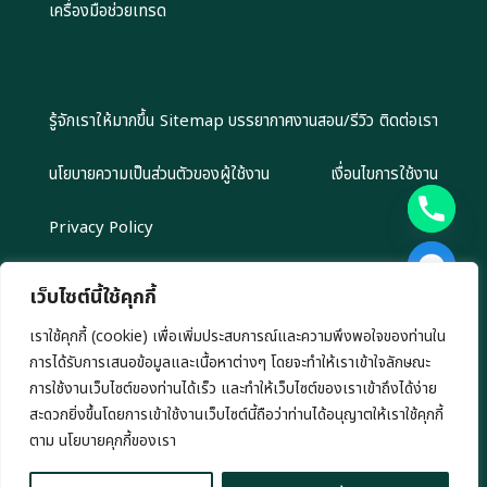
เครื่องมือช่วยเทรด
รู้จักเราให้มากขึ้น
Sitemap
บรรยากาศงานสอน/รีวิว
ติดต่อเรา
นโยบายความเป็นส่วนตัวของผู้ใช้งาน
เงื่อนไขการใช้งาน
Privacy Policy
เว็บไซต์นี้ใช้คุกกี้
เราใช้คุกกี้ (cookie) เพื่อเพิ่มประสบการณ์และความพึงพอใจของท่านใน
Copyright 2024 EliteGroupAcademy.com © สงวนลิขสิทธิ์ตาม
การได้รับการเสนอข้อมูลและเนื้อหาต่างๆ โดยจะทำให้เราเข้าใจลักษณะ
กฎหมาย ห้ามนำไปทำซ้ำ หรือคัดลอกข้อมูลโดยไม่ได้รับอนุญาต
เรามีนโยบาย นำเสนอข้อมูลอย่างโปร่งสัยและเป็นกลาง ทุกข้อมูลที่นำเสนอ เรา
การใช้งานเว็บไซต์ของท่านได้เร็ว และทำให้เว็บไซต์ของเราเข้าถึงได้ง่าย
ไม่มีเจตนาชักชวนการลงทุน หรือ ชี้นำการลงทุนใดๆ ทั้งสิ้น
สะดวกยิ่งขึ้นโดยการเข้าใช้งานเว็บไซต์นี้ถือว่าท่านได้อนุญาตให้เราใช้คุกกี้
chaty
ตาม นโยบายคุกกี้ของเรา
Hide